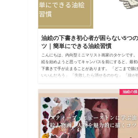
油絵の下書き初心者が困らない5つ
ツ｜簡単にできる油絵習慣
こんにちは、内向型ミニマリスト画家のタケシです。
絵を始めようと思ってキャンバスを前にすると、最初
下書きで手が止まることがあります。 「どこまで描
いいんだろう」 「失敗したら消せるのかな」 「線が
たら変になら…
油絵の描