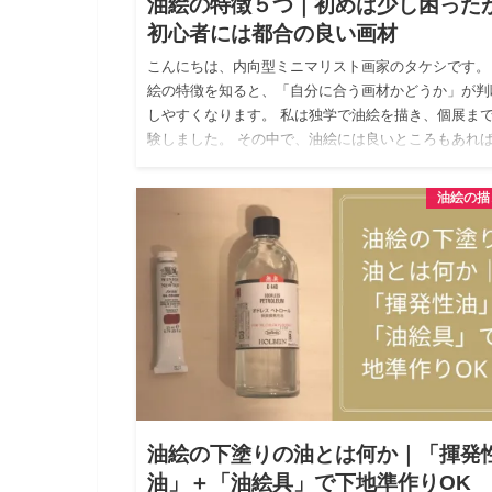
油絵の特徴５つ｜初めは少し困った
初心者には都合の良い画材
こんにちは、内向型ミニマリスト画家のタケシです。
絵の特徴を知ると、「自分に合う画材かどうか」が判
しやすくなります。 私は独学で油絵を描き、個展ま
験しました。 その中で、油絵には良いところもあれ
正直めんどうに…
油絵の描
油絵の下塗りの油とは何か｜「揮発
油」＋「油絵具」で下地準作りOK