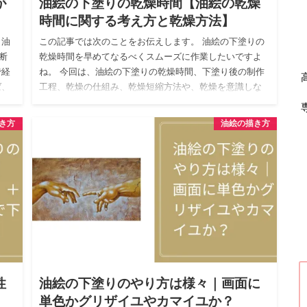
が
油絵の下塗りの乾燥時間【油絵の乾燥
時間に関する考え方と乾燥方法】
 油
この記事では次のことをお伝えします。 油絵の下塗りの
断
乾燥時間を早めてなるべくスムーズに作業したいですよ
で経
ね。 今回は、油絵の下塗りの乾燥時間、下塗り後の制作
ば、
工程、乾燥の仕組み、乾燥短縮方法や、乾燥を意識しな
くても良い制作方…
き方
油絵の描き方
性
油絵の下塗りのやり方は様々｜画面に
単色かグリザイユやカマイユか？