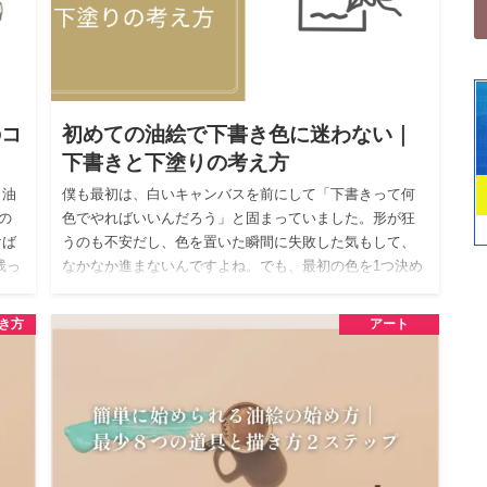
のコ
初めての油絵で下書き色に迷わない｜
下書きと下塗りの考え方
 油
僕も最初は、白いキャンバスを前にして「下書きって何
の
色でやればいいんだろう」と固まっていました。形が狂
けば
うのも不安だし、色を置いた瞬間に失敗した気もして、
残っ
なかなか進まないんですよね。でも、最初の色を1つ決め
るだけでかなり手が…
き方
アート