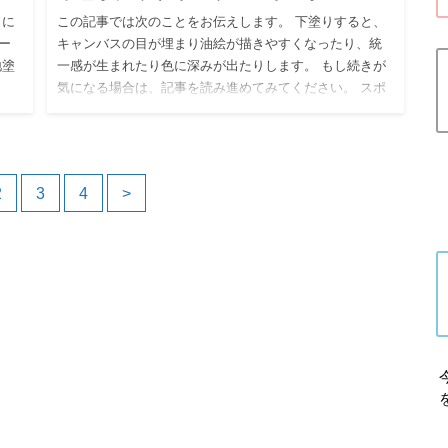
りに
この記事では次のことをお伝えします。 下塗りすると、
ー
キャンバスの目が埋まり油絵が描きやすくなったり、統
地塗
一感が生まれたり色に深みが出たりします。 もし続きが
気になる場合は、記事を読み進めてみてください。 スポ
ンサーリンク …
2
3
4
>