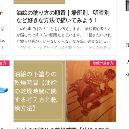
か
油絵の塗り方の順番｜場所別、明暗別
など好きな方法で描いてみよう！
のは
この記事では次のことをお伝えします。 油絵初心者の方
な
が悩むのは塗り方の順番だと思います。 「描きたいけれ
絵を
ど塗る順番がわからないからなかなか筆が進まない…」
しま
「だからいつまでたっても絵が描けない」 そんな経験は
ないでしょう…
き方
油絵の描き方