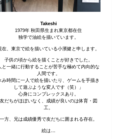
Takeshi
1979年 秋田県生まれ東京都在住
独学で油絵を描いています。
現在、東京で絵を描いている小濱健と申します。
子供の頃から絵を描くことが好きでした。
人と一緒に行動することが苦手な極めて内向的な
人間です。
休み時間に一人で絵を描いたり、ゲームを手描き
して遊ぶような変人です（笑）」
心身にコンプレックスあり。
友だちがほぼいなく、成績が良いのは体育・図
工。
一方、兄は成績優秀で友だちに囲まれる存在。
絵は…