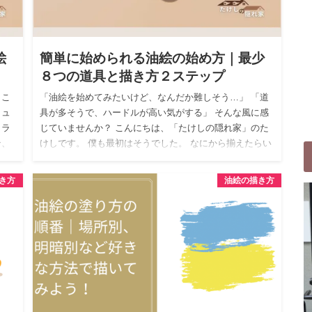
絵
簡単に始められる油絵の始め方｜最少
８つの道具と描き方２ステップ
 こ
「油絵を始めてみたいけど、なんだか難しそう…」 「道
ヒュ
具が多そうで、ハードルが高い気がする」 そんな風に感
 ラ
じていませんか？ こんにちは、「たけしの隠れ家」のた
ン、
けしです。 僕も最初はそうでした。 なにから揃えたらい
いのか&#…
き方
油絵の描き方