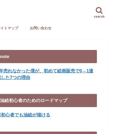
search
サイトマップ
お問い合わせ
note
8年売れなかった僕が、初めて絵画販売で0→1達
成した7つの理由
油絵初心者のためのロードマップ
超初心者でも油絵が描ける