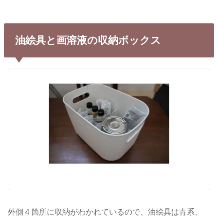
油絵具と画溶液の収納ボックス
外側４箇所に収納がわかれているので、油絵具は青系、