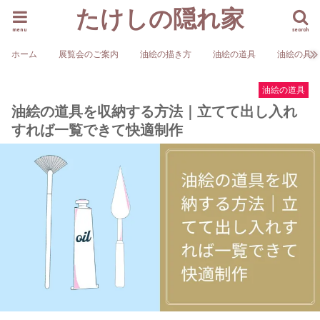
たけしの隠れ家
menu
search
ホーム
展覧会のご案内
油絵の描き方
油絵の道具
油絵の具
油絵の道具
油絵の道具を収納する方法｜立てて出し入れ
すれば一覧できて快適制作