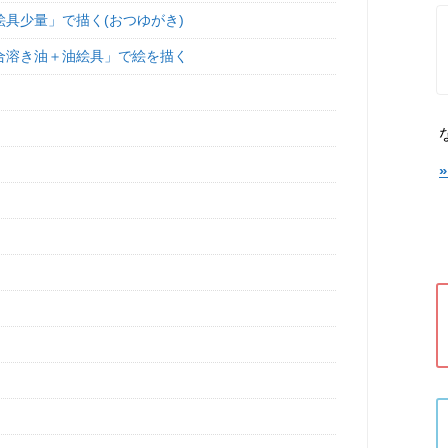
具少量」で描く(おつゆがき)
合溶き油＋油絵具」で絵を描く