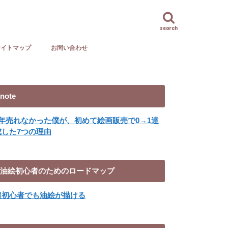
search
サイトマップ
お問い合わせ
note
8年売れなかった僕が、初めて絵画販売で0→1達
成した7つの理由
油絵初心者のためのロードマップ
超初心者でも油絵が描ける