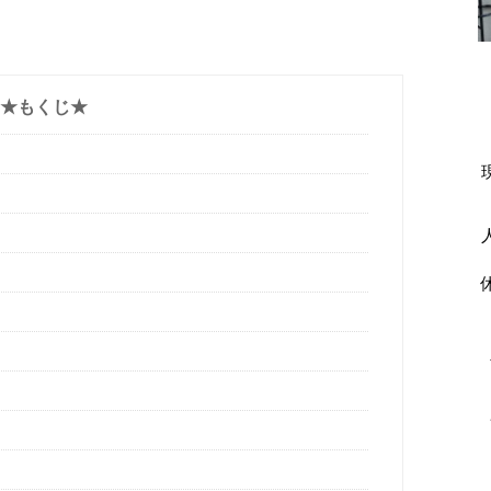
★もくじ★