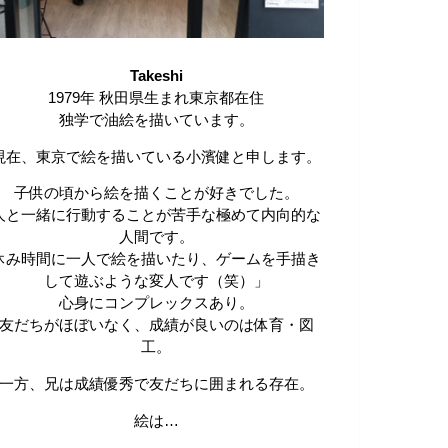
Takeshi
1979年 秋田県生まれ東京都在住
独学で油絵を描いています。
現在、東京で絵を描いている小濱健と申します。
子供の頃から絵を描くことが好きでした。
人と一緒に行動することが苦手な極めて内向的な
人間です。
休み時間に一人で絵を描いたり、ゲームを手描き
して遊ぶような変人です（笑）」
心身にコンプレックスあり。
友だちがほぼいなく、成績が良いのは体育・図
工。
一方、兄は成績優秀で友だちに囲まれる存在。
絵は…