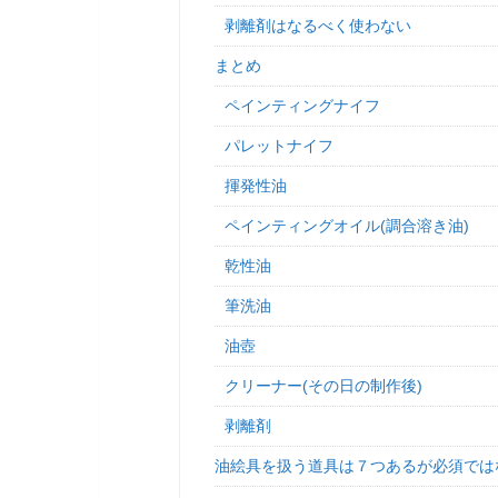
剥離剤はなるべく使わない
まとめ
ペインティングナイフ
パレットナイフ
揮発性油
ペインティングオイル(調合溶き油)
乾性油
筆洗油
油壺
クリーナー(その日の制作後)
剥離剤
油絵具を扱う道具は７つあるが必須では