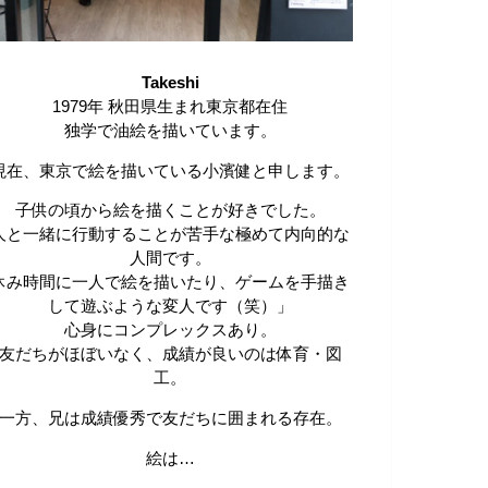
Takeshi
1979年 秋田県生まれ東京都在住
独学で油絵を描いています。
現在、東京で絵を描いている小濱健と申します。
子供の頃から絵を描くことが好きでした。
人と一緒に行動することが苦手な極めて内向的な
人間です。
休み時間に一人で絵を描いたり、ゲームを手描き
して遊ぶような変人です（笑）」
心身にコンプレックスあり。
友だちがほぼいなく、成績が良いのは体育・図
工。
一方、兄は成績優秀で友だちに囲まれる存在。
絵は…