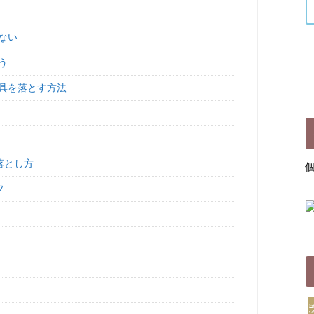
ない
う
具を落とす方法
落とし方
フ