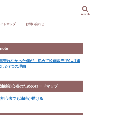
search
サイトマップ
お問い合わせ
note
8年売れなかった僕が、初めて絵画販売で0→1達
成した7つの理由
油絵初心者のためのロードマップ
超初心者でも油絵が描ける