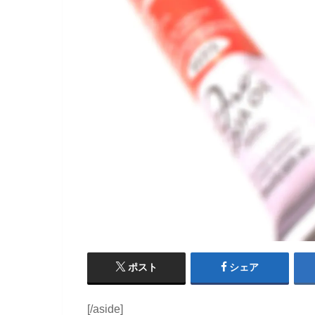
ポスト
シェア
[/aside]