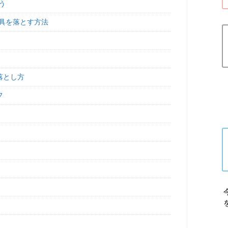
う
具を落とす方法
落とし方
フ