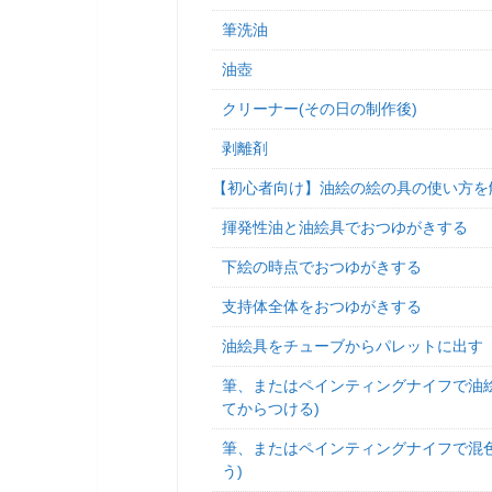
筆洗油
油壺
クリーナー(その日の制作後)
剥離剤
【初心者向け】油絵の絵の具の使い方を
揮発性油と油絵具でおつゆがきする
下絵の時点でおつゆがきする
支持体全体をおつゆがきする
油絵具をチューブからパレットに出す
筆、またはペインティングナイフで油
てからつける)
筆、またはペインティングナイフで混
う)